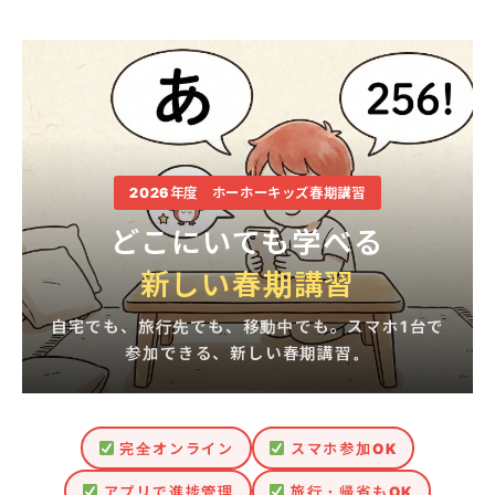
内
容
を
ス
キ
ッ
プ
2026年度 ホーホーキッズ春期講習
どこにいても学べる
新しい春期講習
自宅でも、旅行先でも、移動中でも。スマホ1台で
参加できる、新しい春期講習。
完全オンライン
スマホ参加OK
アプリで進捗管理
旅行・帰省もOK